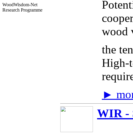
Potent
WoodWisdom-Net
Research Programme
cooper
wood v
the te
High-t
requir
► mo
WIR - 