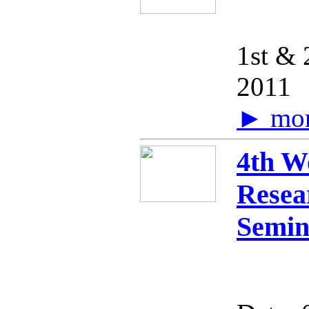
1st &
2011
► mo
4th W
Resea
Semin