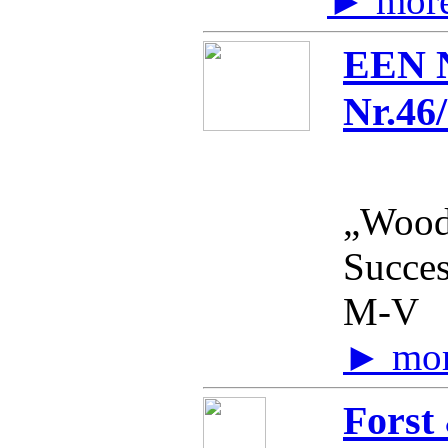
► mor
EEN N
Nr.46/
„Wood
Succe
M-V
► mo
Forst 