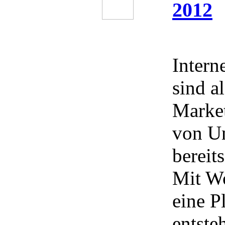
2012
Intern
sind al
Marke
von U
bereit
Mit W
eine P
entste