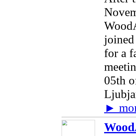
Novem
WoodA
joined
for a f
meetin
05th o
Ljubja
► mo
WoodA