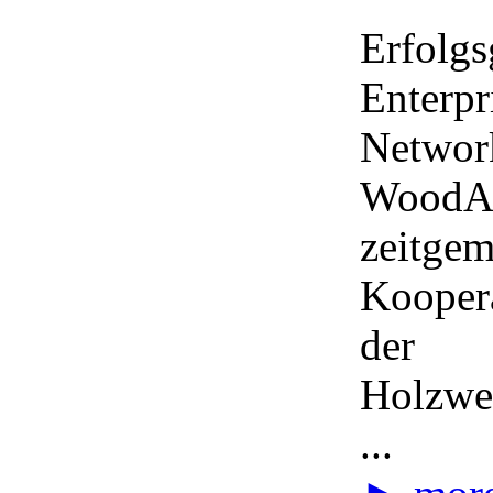
Erfolgs
Enterpr
Networ
WoodAp
zeitge
Koopera
der
Holzwe
...