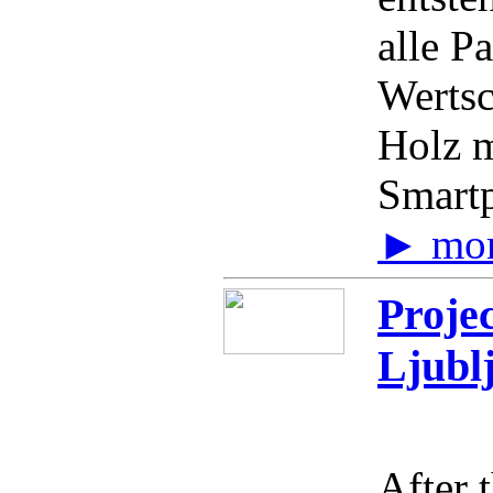
alle Pa
Wertsc
Holz m
Smartp
► mo
Projec
Ljubl
After 