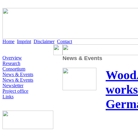
Home
Imprint
Disclaimer
Contact
Overview
News & Events
Research
Consortium
WoodA
News & Events
News & Events
works
Newsletter
Project office
Links
Germ