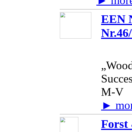
► mor
EEN N
Nr.46/
„Wood
Succe
M-V
► mo
Forst 