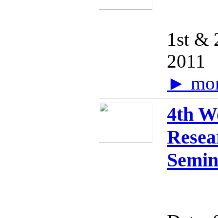
1st &
2011
► mo
4th W
Resea
Semin