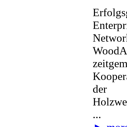
Erfolgs
Enterpr
Networ
WoodAp
zeitge
Koopera
der
Holzwe
...