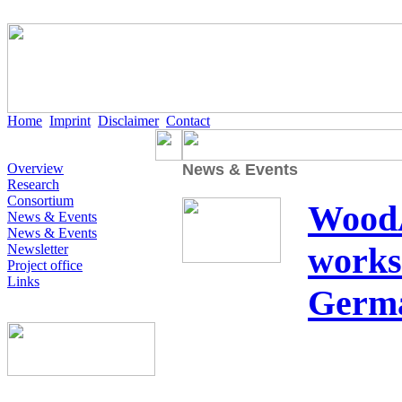
Home
Imprint
Disclaimer
Contact
Overview
News & Events
Research
Consortium
WoodA
News & Events
News & Events
works
Newsletter
Project office
Links
Germ