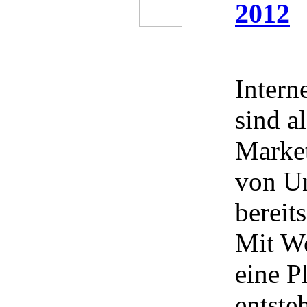
2012
Intern
sind al
Marke
von U
bereit
Mit W
eine P
entste