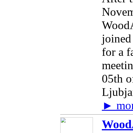
Novem
WoodA
joined
for a f
meetin
05th o
Ljubja
► mo
WoodA