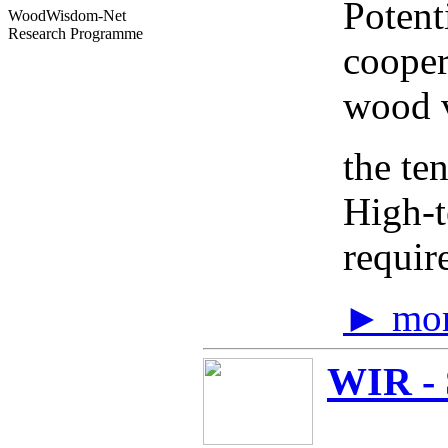
Potent
WoodWisdom-Net
Research Programme
cooper
wood v
the te
High-t
requir
► mo
WIR - 